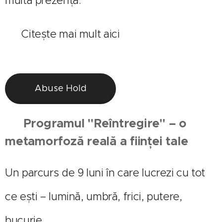
multă prezență.
🔗 Citește mai mult aici
Abuse Hold
🔹
Programul "Reîntregire" – o
metamorfoză reală a ființei tale
Un parcurs de 9 luni în care lucrezi cu tot
ce ești – lumină, umbră, frici, putere,
bucurie.