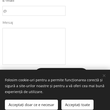
E-mail
Mesaj
Trimite
Folosim cookie-uri pentru a permite funcționarea corectă și
sigură a site-urilor noastre și pentru a vă oferi cea mai bună
experiență de utilizare.
Totul in viata vine la mine cu usurinta, bucurie si glorie!
Acceptați doar ce e necesar
Acceptați toate
luminitageorgescu.com
Cookie-uri