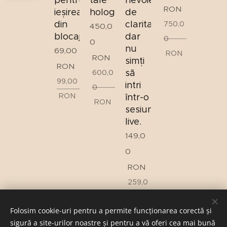
RON
ieșirea
hologenetice
de
din
claritate,
750,0
450,0
blocaj
dar
0
0
nu
69,00
RON
RON
simți
RON
să
600,0
99,00
intri
0
RON
într-o
RON
sesiune
live.
149,0
0
RON
259,0
0
Folosim cookie-uri pentru a permite funcționarea corectă și
RON
sigură a site-urilor noastre și pentru a vă oferi cea mai bună