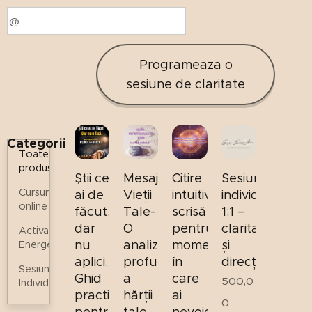
Programeaza o
sesiune de claritate
Categorii
Toate
produsele
Știi ce
Mesajul
Citire
Sesiune
Cursuri
ai de
Vieții
intuitivă
individuală
online
făcut...
Tale-
scrisă
1:1 –
dar
O
pentru
claritate
Activari
nu
analiză
momentele
și
Energetice
aplici.
profundă
în
direcție
Sesiuni
Ghid
a
care
500,0
Individuale
practic
hărții
ai
0
pentru
tale
nevoie