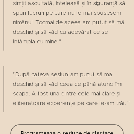
simțit ascultată, înțeleasă și în siguranță să
spun lucruri pe care nu le mai spusesem
nimănui. Tocmai de aceea am putut să mă
deschid și să văd cu adevărat ce se
întâmpla cu mine."
"După cateva sesiuni am putut să mă
deschid și să văd ceea ce până atunci îmi
scăpa. A fost una dintre cele mai clare și
eliberatoare experiențe pe care le-am trăit."
Programeaza o sesiune de claritate