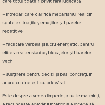
care totul poate fi privit fără judecată
– întrebări care clarifică mecanismul real din
spatele situațiilor, emoțiilor și tiparelor
repetitive
– facilitare verbală și lucru energetic, pentru
eliberarea tensiunilor, blocajelor și tiparelor
vechi
– susținere pentru decizii și pași concreți, în
acord cu cine ești cu adevărat
Este despre a vedea limpede, a nu te mai minți,
a recunoaște adevărul interior și a începe să