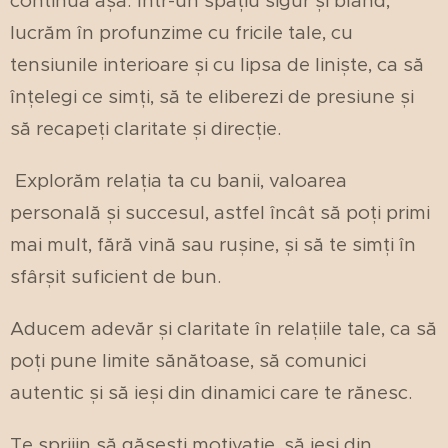
continua așa. Într-un spațiu sigur și blând,
lucrăm în profunzime cu fricile tale, cu
tensiunile interioare și cu lipsa de liniște, ca să
înțelegi ce simți, să te eliberezi de presiune și
să recapeți claritate și direcție.
Explorăm relația ta cu banii, valoarea
personală și succesul, astfel încât să poți primi
mai mult, fără vină sau rușine, și să te simți în
sfârșit suficient de bun.
Aducem adevăr și claritate în relațiile tale, ca să
poți pune limite sănătoase, să comunici
autentic și să ieși din dinamici care te rănesc.
Te sprijin să găsești motivație, să ieși din