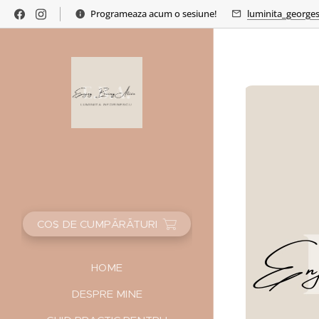
Programeaza acum o sesiune!
luminita_george
COȘ DE CUMPĂRĂTURI
HOME
DESPRE MINE