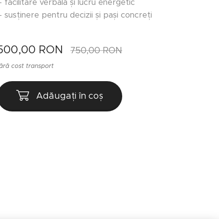
– facilitare verbală și lucru energetic
– susținere pentru decizii și pași concreți
500,00
RON
750,00
RON
fără cost transport
Adăugați în coș