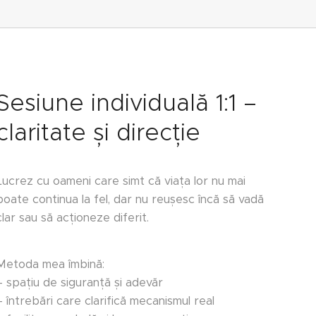
Sesiune individuală 1:1 –
claritate și direcție
Lucrez cu oameni care simt că viața lor nu mai
poate continua la fel, dar nu reușesc încă să vadă
clar sau să acționeze diferit.
Metoda mea îmbină:
– spațiu de siguranță și adevăr
– întrebări care clarifică mecanismul real