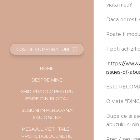
viata mea?
Daca doresti 
Poate fi modu
Il poti achizit
COȘ DE CUMPĂRĂTURI
https://www.
HOME
issues-of-abu
DESPRE MINE
Este RECOMANDA
GHID PRACTIC PENTRU
IESIRE DIN BLOCAJ
O viata "DINC
SESIUNI IN PERSOANA
Dupa ce ai as
SAU ONLINE
abuzului si din
MESAJUL VIETII TALE -
PROFIL HOLOGENETIC
Pret / sesiune