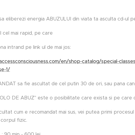
sa eliberezi energia ABUZULUI din viata ta asculta cd-u
l cel mai rapid, pe care
iona intrand pe link ul de mai jos:
accessconsciousness.com/en/shop-catalog/special-classes/
se-1/
T sa fie ascultat de cel putin 30 de ori, sau pana cand nu
OLO DE ABUZ" este o posibilitate care exista si pe care o
cultat cum e recomandat mai sus, vei putea primi procesul
 corpul fizic.
 : 90 min - 600 lei.