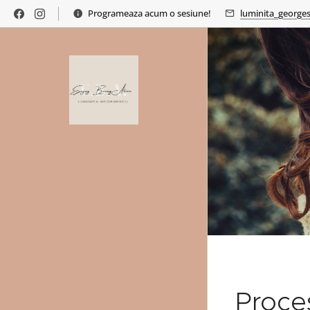
Programeaza acum o sesiune!
luminita_george
Proces