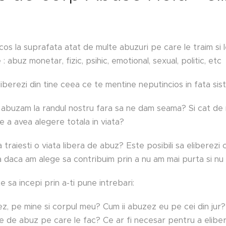
 scos la suprafata atat de multe abuzuri pe care le traim si
 : abuz monetar, fizic, psihic, emotional, sexual, politic, etc
iberezi din tine ceea ce te mentine neputincios in fata sistem
t abuzam la randul nostru fara sa ne dam seama? Si cat de 
e a avea alegere totala in viata?
a traiesti o viata libera de abuz? Este posibili sa eliberez
a daca am alege sa contribuim prin a nu am mai purta si n
e sa incepi prin a-ti pune intrebari:
, pe mine si corpul meu? Cum ii abuzez eu pe cei din jur?
e de abuz pe care le fac? Ce ar fi necesar pentru a elibera