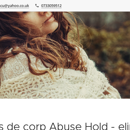
scu@yahoo.co.uk
0733059512
 de corp Abuse Hold - eli