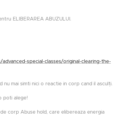
l pentru ELIBERAREA ABUZULUI.
advanced-special-classes/original-clearing-the-
 mai simti nici o reactie in corp cand il asculți.
 poti alege!
 de corp Abuse hold, care elibereaza energia