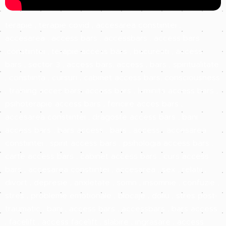
terapie , terapie covid , accesarea constiintei ,
accesarea , access bars , accessbars , access bars
,constiintei , terapie access bars , bucuresti , access
bars , sector 3 , access bars, access , bars , spiritualitate
, constiinta , cursuri , cabinet access bars, consciousness
, training acces bars, access bars , luminita access bars ,
psihoterapie access bars ,
fericire
acces bars ,
accesarea constiintei , dragoste access bars , bani
access bars , bars access , bars , access , accesarea
constiintei , spirit access bars , psihologia access bars ,
carte access bars , cabinet access bars , curs access
bars , accesarea constiintei , accesarea , sex , relatii ,
divort , depresie , anxietate , somn , insomnie , confuzie ,
stres , probleme emotionale , blocaje , doliu , stres post-
traumatic , bani , access bars , accessbars , bars access
, facelift , access facelift , slabire , ingrasare , access