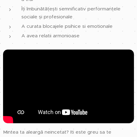
Îți îmbunătățești semnificativ performanțele
sociale și profesionale
A curata blocajele psihice si emotionale
A avea relatii armonioase
Mintea ta aleargă neincetat? Iti este greu sa te