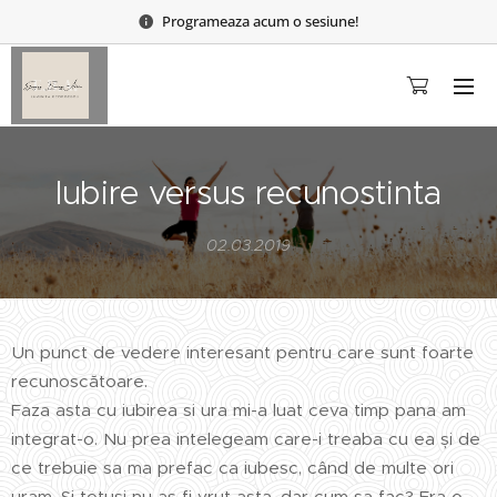
Programeaza acum o sesiune!
Iubire versus recunostinta
02.03.2019
Un punct de vedere interesant pentru care sunt foarte
recunoscătoare.
Faza asta cu iubirea si ura mi-a luat ceva timp pana am
integrat-o. Nu prea intelegeam care-i treaba cu ea și de
ce trebuie sa ma prefac ca iubesc, când de multe ori
uram. Și totuși nu as fi vrut asta, dar cum sa fac? Era o