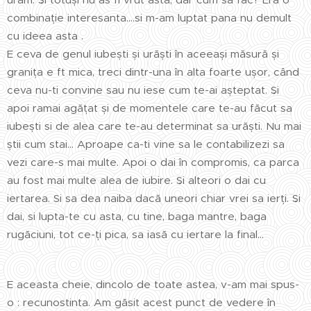
combinație interesanta....si m-am luptat pana nu demult
cu ideea asta .
E ceva de genul iubești și urăști în aceeași măsură și
granița e ft mica, treci dintr-una în alta foarte ușor, când
ceva nu-ti convine sau nu iese cum te-ai așteptat. Și
apoi ramai agățat și de momentele care te-au făcut sa
iubești si de alea care te-au determinat sa urăști. Nu mai
știi cum stai... Aproape ca-ti vine sa le contabilizezi sa
vezi care-s mai multe. Apoi o dai în compromis, ca parca
au fost mai multe alea de iubire. Și alteori o dai cu
iertarea. Si sa dea naiba dacă uneori chiar vrei sa ierți. Și
dai, si lupta-te cu asta, cu tine, baga mantre, baga
rugăciuni, tot ce-ți pica, sa iasă cu iertare la final...
E aceasta cheie, dincolo de toate astea, v-am mai spus-
o : recunostinta. Am găsit acest punct de vedere în