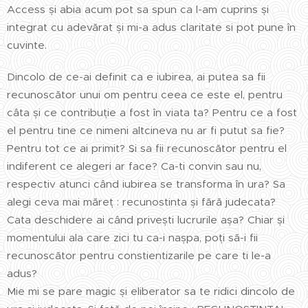
Access și abia acum pot sa spun ca l-am cuprins și
integrat cu adevărat și mi-a adus claritate si pot pune în
cuvinte.
Dincolo de ce-ai definit ca e iubirea, ai putea sa fii
recunoscător unui om pentru ceea ce este el, pentru
câta și ce contribuție a fost în viata ta? Pentru ce a fost
el pentru tine ce nimeni altcineva nu ar fi putut sa fie?
Pentru tot ce ai primit? Și sa fii recunoscător pentru el
indiferent ce alegeri ar face? Ca-ti convin sau nu,
respectiv atunci când iubirea se transforma în ura? Sa
alegi ceva mai măreț : recunostinta și fără judecata?
Cata deschidere ai când privești lucrurile așa? Chiar și
momentului ala care zici tu ca-i nașpa, poți să-i fii
recunoscător pentru constientizarile pe care ti le-a
adus?
Mie mi se pare magic și eliberator sa te ridici dincolo de