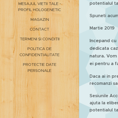
potentialul t
MESAJUL VIETII TALE -
PROFIL HOLOGENETIC
Spuneti acum 
MAGAZIN
Martie 2019
CONTACT
TERMENI ȘI CONDIȚII
Incepand cu 
dedicata caz
POLITICA DE
CONFIDENȚIALITATE
natura. Vom 
ei pentru a f
PROTECTIE DATE
PERSONALE
Daca ai in pre
recomanzi sa
Sesiunile Acc
ajuta la elibe
potentialul t