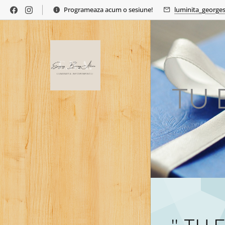
Programeaza acum o sesiune!
luminita_george
TU 