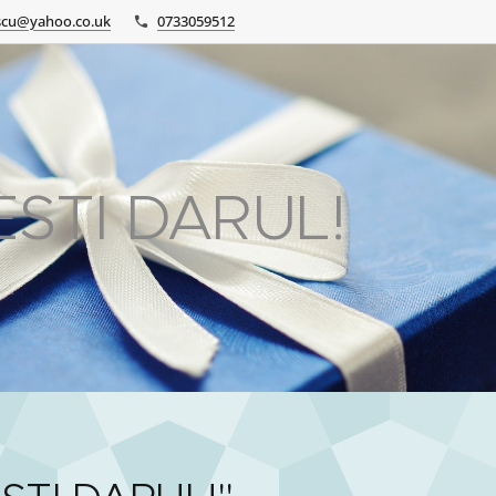
scu@yahoo.co.uk
0733059512
ESTI DARUL!