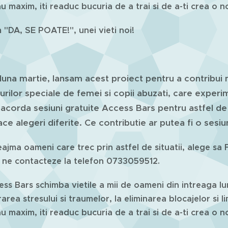
au maxim, iti readuc bucuria de a trai si de a-ti crea o n
"DA, SE POATE!", unei vieti noi!
luna martie, lansam acest proiect pentru a contribui m
urilor speciale de femei si copii abuzati, care experi
acorda sesiuni gratuite Access Bars pentru astfel d
ace alegeri diferite. Ce contributie ar putea fi o ses
ajma oameni care trec prin astfel de situatii, alege sa FI
 ne contacteze la telefon 0733059512.
ess Bars schimba vietile a mii de oameni din intreaga lume
rarea stresului si traumelor, la eliminarea blocajelor si l
au maxim, iti readuc bucuria de a trai si de a-ti crea o 