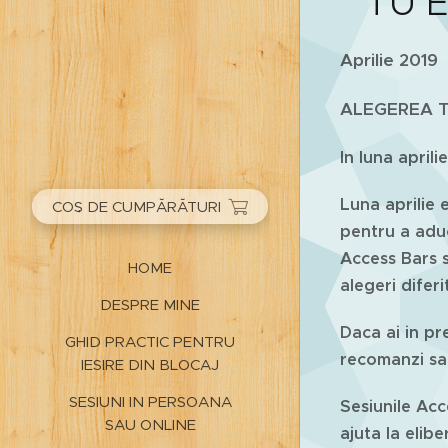
" TU 
Aprilie 2019
ALEGEREA T
In luna april
Luna aprilie 
COȘ DE CUMPĂRĂTURI
pentru a aduc
Access Bars s
HOME
alegeri difer
DESPRE MINE
Daca ai in pre
GHID PRACTIC PENTRU
recomanzi sa
IESIRE DIN BLOCAJ
SESIUNI IN PERSOANA
Sesiunile Acc
SAU ONLINE
ajuta la elibe