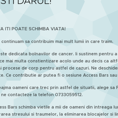
ESTI DARUL!"
A ITI POATE SCHIMBA VIATA!
ie continuam sa contribuim mai mult lumii in care traim.
este dedicata bolnavilor de cancer. Ii sustinem pentru a c
e mai multa constientizare acolo unde au decis ca altf
i procese de corp pentru astfel de cazuri. Ne deschide
ite. Ce contributie ar putea fi o sesiune Access Bars sa
ajma oameni care trec prin astfel de situatii, alege sa FI
 ne contacteze la telefon 0733059512.
ess Bars schimba vietile a mii de oameni din intreaga lume
rarea stresului si traumelor, la eliminarea blocajelor si l