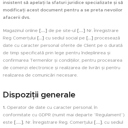
insistent să apelați la sfaturi juridice specializate și să
modificați acest document pentru a se preta nevoilor
afacerii dvs.
Magazinul online
[….]
de pe site-ul
[….]
Nr. Înregistrare
Reg Comerțului
[…]
cu sediul social pe
[…]
procesează
date cu caracter personal oferite de Client pe o durată
de timp specificată prin lege pentru îndeplinirea și
confirmarea Termenilor și condițiilor, pentru procesarea
de comenzi electronice și realizarea de livrări și pentru
realizarea de comunicări necesare.
Dispoziții generale
1.
Operator de date cu caracter personal, în
conformitate cu GDPR (numit mai departe ”Regulament”)
este
[…..]
, Nr. Înregistrare Reg. Comerțului
[….]
, cu sediul