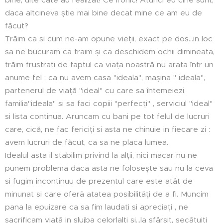
daca altcineva știe mai bine decat mine ce am eu de
făcut?
Trăim ca si cum ne-am opune vieții, exact pe dos...in loc
sa ne bucuram ca traim și ca deschidem ochii dimineata,
trăim frustrați de faptul ca viața noastră nu arata într un
anume fel : ca nu avem casa "ideala", mașina " ideala",
partenerul de viață "ideal" cu care sa întemeiezi
familia"ideala" si sa faci copiii "perfecți" , serviciul "ideal"
si lista continua. Aruncam cu bani pe tot felul de lucruri
care, cică, ne fac fericiți si asta ne chinuie in fiecare zi :
avem lucruri de făcut, ca sa ne placa lumea.
Idealul asta il stabilim privind la alții, nici macar nu ne
punem problema daca asta ne folosește sau nu la ceva
si fugim incontinuu de prezentul care este atât de
minunat si care oferă atatea posibilități de a fi. Muncim
pana la epuizare ca sa fim laudati si apreciați , ne
sacrificam viață in slujba celorlalți si...la sfârșit, secătuiți