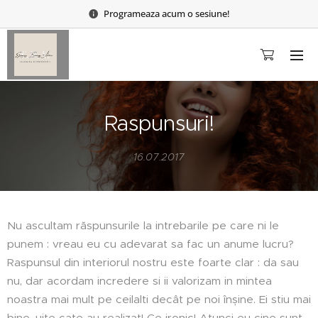
Programeaza acum o sesiune!
Raspunsuri!
16.07.2017
Nu ascultam răspunsurile la intrebarile pe care ni le
punem : vreau eu cu adevarat sa fac un anume lucru?
Raspunsul din interiorul nostru este foarte clar : da sau
nu, dar acordam incredere si ii valorizam in mintea
noastra mai mult pe ceilalti decât pe noi înșine. Ei stiu mai
bine, uite cate au realizat! Ce ironic! Atunci eu cine sunt,